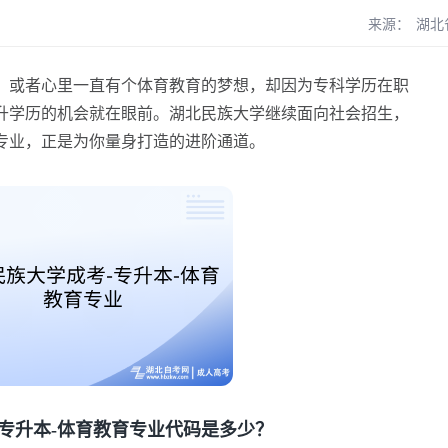
来源：
湖北
或者心里一直有个体育教育的梦想，却因为专科学历在职
升学历的机会就在眼前。湖北民族大学继续面向社会招生，
专业，正是为你量身打造的进阶通道。
-专升本-体育教育专业代码是多少？