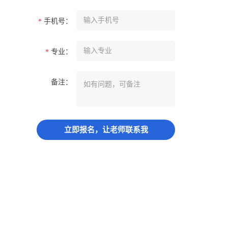
手机号：
*
专业：
*
备注：