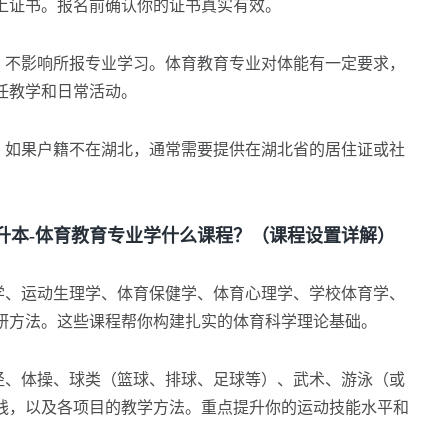
上证书。报名前确认你的证书真实有效。
不影响所报专业学习。体育教育专业对体能有一定要求，
任教学和日常活动。
如果户籍不在湖北，通常需要提供在湖北省的居住证或社
本-体育教育专业学什么课程？（课程设置详解）
、运动生理学、体育保健学、体育心理学、学校体育学、
研方法。这些课程帮你构建扎实的体育科学理论基础。
、体操、球类（篮球、排球、足球等）、武术、游泳（或
践，以及各项目的教学方法。重点提升你的运动技能水平和