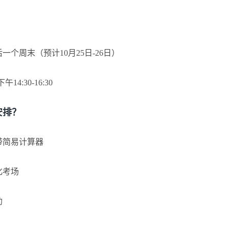
？
个周末（预计10月25日-26日）
4:30-16:30
排？
带简易计算器
化考场
助