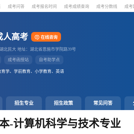
态
态
成考问答
成考问答
成考报名时间
成考报名时间
成考成绩查询
成考成绩查询
成考分数线
成考分数线
成考
成考
成人高考
在线咨询
：湖北民大 地址：湖北省恩施市学院路39号
成考函授站
自考助学点
教育学、学前教育、小学教育、英语
招生专业
招生政策
常见问答
本-计算机科学与技术专业