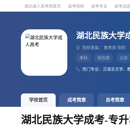
湖北成人高考网首页
湖北成人高考网首页
成考院校
成考院校
成考专业
成考专业
成考动
成考动
湖北民族大学
院校隶属： 教育部 简称
本科
综合类
公办
热门专业：汉语言文学、
学校首页
成考简章
自考简章
湖北民族大学成考-专升