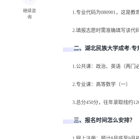
继续咨
1.专业代码为080901，这是
询
2.填报志愿时需准确填写该代
二、湖北民族大学成考-专升
1.公共课：政治、英语（两门
2.专业课：高等数学（一）
3.总分450分，往年录取线约12
三、报名时间怎么安排？
1.网上注册：预计8月底至9月