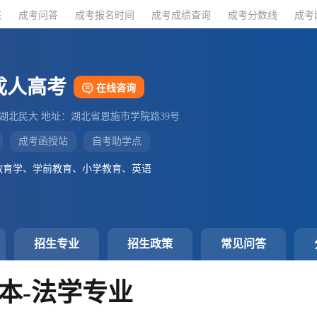
态
态
成考问答
成考问答
成考报名时间
成考报名时间
成考成绩查询
成考成绩查询
成考分数线
成考分数线
成考
成考
成人高考
在线咨询
：湖北民大 地址：湖北省恩施市学院路39号
成考函授站
自考助学点
教育学、学前教育、小学教育、英语
招生专业
招生政策
常见问答
本-法学专业