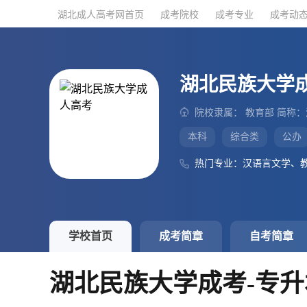
湖北成人高考网首页
湖北成人高考网首页
成考院校
成考院校
成考专业
成考专业
成考动
成考动
湖北民族大学
院校隶属： 教育部 简称
本科
综合类
公办
热门专业：汉语言文学、
学校首页
成考简章
自考简章
湖北民族大学成考-专升