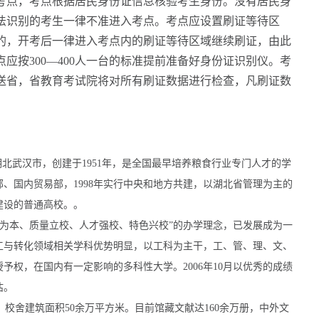
考点，考点根据居民身份证信息核验考生身份。没有居民身
法识别的考生一律不准进入考点。考点应设置刷证等待区
的，开考后一律进入考点内的刷证等待区域继续刷证，由此
应按300—400人一台的标准提前准备好身份证识别仪。考
送省，省教育考试院将对所有刷证数据进行检查，凡刷证数
湖北武汉市，创建于1951年，是全国最早培养粮食行业专门人才的学
、国内贸易部，1998年实行中央和地方共建，以湖北省管理为主的
建设的普通高校。。
为本、质量立校、人才强校、特色兴校”的办学理念，已发展成为一
工与转化领域相关学科优势明显，以工科为主干，工、管、理、文、
予权，在国内有一定影响的多科性大学。2006年10月以优秀的成绩
估。
校舍建筑面积50余万平方米。目前馆藏文献达160余万册，中外文