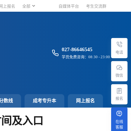
网上报名
网上报名
全部
全部
自媒体平台
自媒体平台
考生交流群
考生交流群
027-86646545
电话
学员免费咨询：08:30 - 23:00
微信
报名
分数线
成考专升本
网上报名
时间及入口
在线
客服