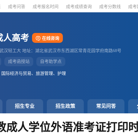
态
态
成考问答
成考问答
成考报名时间
成考报名时间
成考成绩查询
成考成绩查询
成考分数线
成考分数线
成考
成考
成人高考
在线咨询
：武汉轻工大 地址：湖北省武汉市东西湖区常青花园学府南路68号
成考函授站
自考助学点
、国际经济与贸易、旅游管理、护理
招生专业
招生政策
常见问答
成教成人学位外语准考证打印