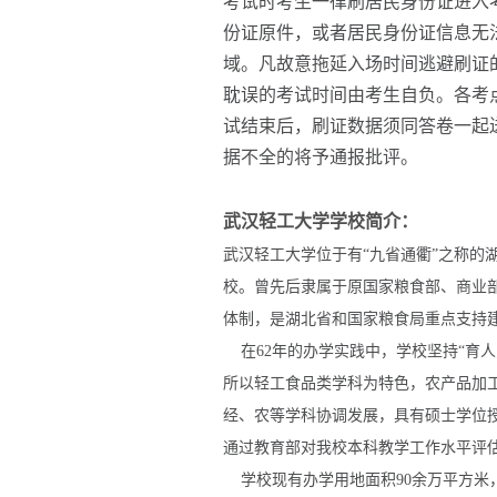
考试时考生一律刷居民身份证进入
份证原件，或者居民身份证信息无
域。凡故意拖延入场时间逃避刷证
耽误的考试时间由考生自负。各考点
试结束后，刷证数据须同答卷一起
据不全的将予通报批评。
武汉轻工大学学校简介：
武汉轻工大学位于有“九省通衢”之称的
校。曾先后隶属于原国家粮食部、商业部
体制，是湖北省和国家粮食局重点支持
在62年的办学实践中，学校坚持“育人
所以轻工食品类学科为特色，农产品加
经、农等学科协调发展，具有硕士学位授
通过教育部对我校本科教学工作水平评
学校现有办学用地面积90余万平方米，