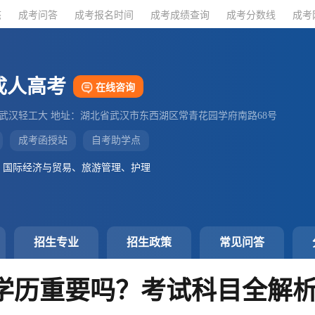
态
态
成考问答
成考问答
成考报名时间
成考报名时间
成考成绩查询
成考成绩查询
成考分数线
成考分数线
成考
成考
成人高考
在线咨询
：武汉轻工大 地址：湖北省武汉市东西湖区常青花园学府南路68号
成考函授站
自考助学点
、国际经济与贸易、旅游管理、护理
招生专业
招生政策
常见问答
学历重要吗？考试科目全解