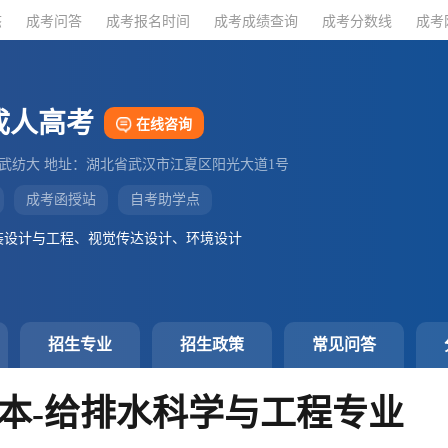
态
态
成考问答
成考问答
成考报名时间
成考报名时间
成考成绩查询
成考成绩查询
成考分数线
成考分数线
成考
成考
成人高考
在线咨询
：武纺大 地址：湖北省武汉市江夏区阳光大道1号
成考函授站
自考助学点
装设计与工程、视觉传达设计、环境设计
招生专业
招生政策
常见问答
本-给排水科学与工程专业