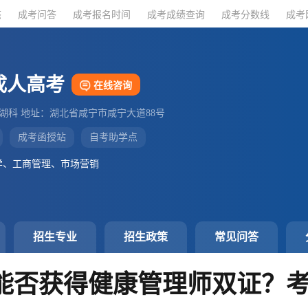
态
态
成考问答
成考问答
成考报名时间
成考报名时间
成考成绩查询
成考成绩查询
成考分数线
成考分数线
成考
成考
成人高考
在线咨询
：湖科 地址：湖北省咸宁市咸宁大道88号
成考函授站
自考助学点
学、工商管理、市场营销
招生专业
招生政策
常见问答
能否获得健康管理师双证？