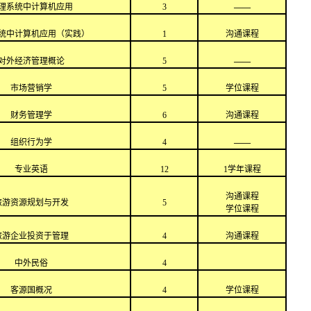
理系统中计算机应用
3
——
统中计算机应用（实践）
1
沟通课程
对外经济管理概论
5
——
市场营销学
5
学位课程
财务管理学
6
沟通课程
组织行为学
4
——
专业英语
12
1学年课程
沟通课程
旅游资源规划与开发
5
学位课程
旅游企业投资于管理
4
沟通课程
中外民俗
4
客源国概况
4
学位课程