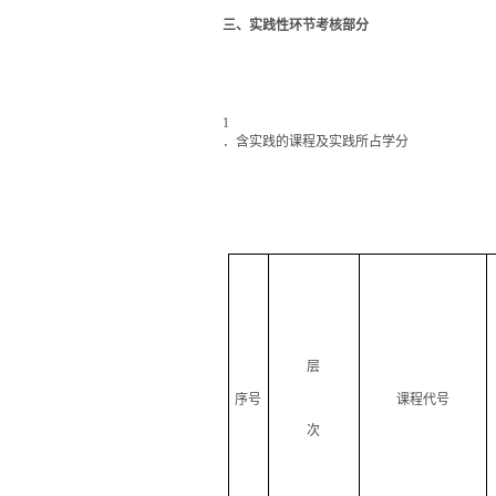
三、实践性环节考核部分
1
．含实践的课程及实践所占学分
层
序号
课程代号
次