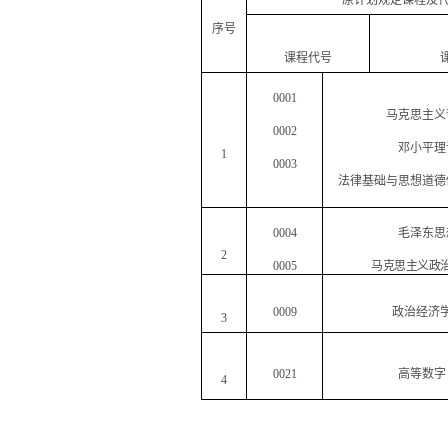
原计划规定课程及
序号
课程代号
0001
马克思主义
0002
邓小平理
1
0003
法律基础与思想道德
0004
毛泽东思
2
0005
马克思主义政
0009
政治经济
3
0021
高等数字
4