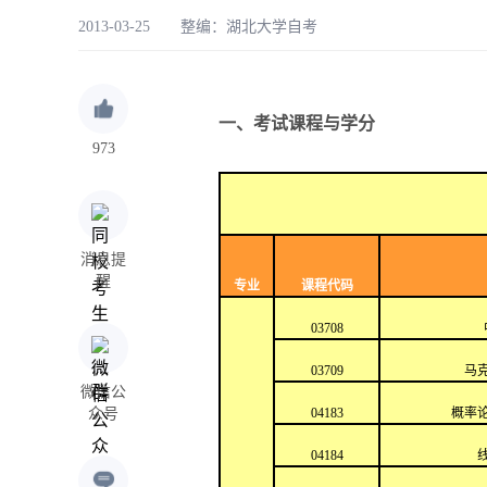
2013-03-25 整编：
湖北大学自考
一、考试课程与学分
973
消息提
醒
专业
课程代码
03708
03709
马
微信公
众号
04183
概率
04184