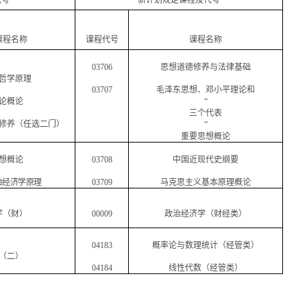
代号
新计划规定课程及代号
课程名称
课程代号
课程名称
03706
思想道德修养与法律基础
哲学原理
03707
毛泽东思想、邓小平理论和
论概论
“
三个代表
修养（任选二门）
”
重要思想概论
想概论
03708
中国近现代史纲要
治经济学原理
03709
马克思主义基本原理概论
学（财）
00009
政治经济学（财经类）
04183
概率论与数理统计（经管类）
（二）
04184
线性代数（经管类）