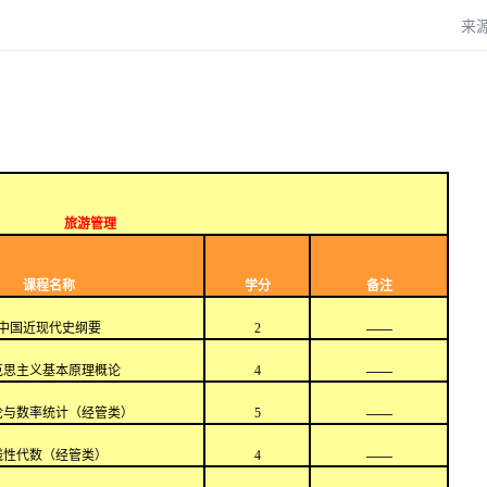
来
旅游管理
课程名称
学分
备注
中国近现代史纲要
2
——
克思主义基本原理概论
4
——
论与数率统计（经管类）
5
——
线性代数（经管类）
4
——