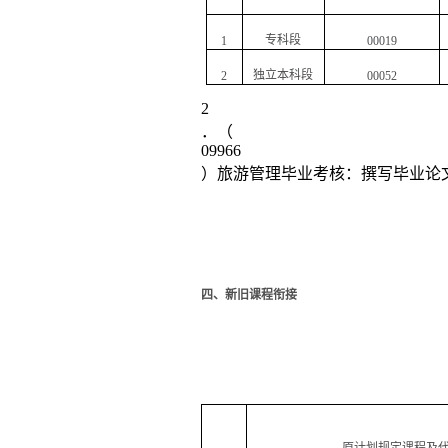
专科段
1
00019
独立本科段
2
00052
2
．（
09966
）旅游管理毕业考核：撰写毕业论
四、新旧课程衔接