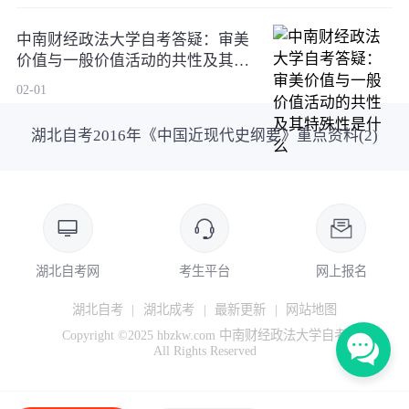
中南财经政法大学自考答疑：审美
价值与一般价值活动的共性及其特
殊性是什么
02-01
湖北自考2016年《中国近现代史纲要》重点资料(2)
湖北自考网
考生平台
网上报名
湖北自考
|
湖北成考
|
最新更新
|
网站地图
Copyright ©2025 hbzkw.com 中南财经政法大学自考
All Rights Reserved