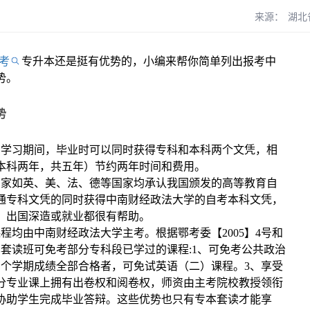
来源：
湖北
考
专升本还是挺有优势的，小编来帮你简单列出报考中
势。
势
专学习期间，毕业时可以同时获得专科和本科两个文凭，相
本科两年，共五年）节约两年时间和费用。
国家如英、美、法、德等国家均承认我国颁发的高等教育自
通专科文凭的同时获得中南财经政法大学的自考本科文凭，
、出国深造或就业都很有帮助。
程均由中南财经政法大学主考。根据鄂考委【2005】4号和
专本套读班可免考部分专科段已学过的课程:1、可免考公共政治
三个学期成绩全部合格者，可免试英语（二）课程。3、享受
分专业课上拥有出卷权和阅卷权，师资由主考院校教授领衔
协助学生完成毕业答辩。这些优势也只有专本套读才能享