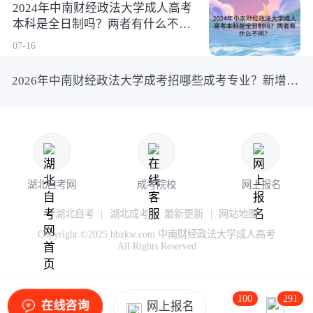
2024年中南财经政法大学成人高考
本科是全日制吗？两者有什么不
同？
07-16
2026年中南财经政法大学成考招哪些成考专业？新增了吗？
湖北自考网
成考院校
网上报名
湖北自考
|
湖北成考
|
最新更新
|
网站地图
Copyright ©2025 hbzkw.com 中南财经政法大学成人高考
All Rights Reserved
100
291
在线咨询
网上报名