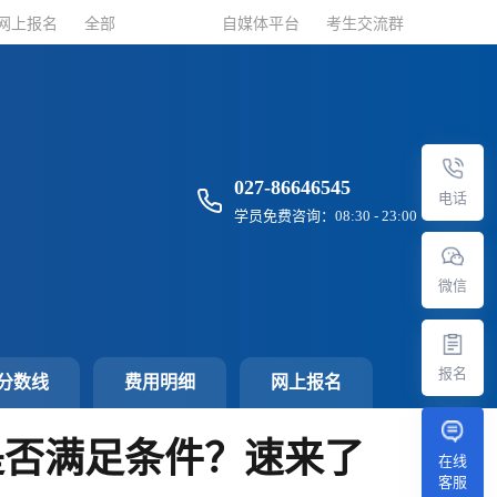
网上报名
网上报名
全部
全部
自媒体平台
自媒体平台
考生交流群
考生交流群
027-86646545
电话
学员免费咨询：08:30 - 23:00
微信
报名
分数线
费用明细
网上报名
是否满足条件？速来了
在线
客服