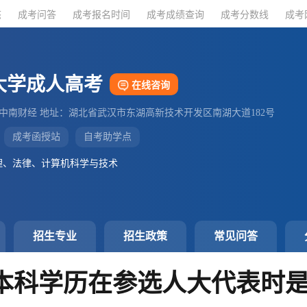
态
态
成考问答
成考问答
成考报名时间
成考报名时间
成考成绩查询
成考成绩查询
成考分数线
成考分数线
成考
成考
大学成人高考
在线咨询
：中南财经 地址：湖北省武汉市东湖高新技术开发区南湖大道182号
成考函授站
自考助学点
理、法律、计算机科学与技术
招生专业
招生政策
常见问答
本科学历在参选人大代表时