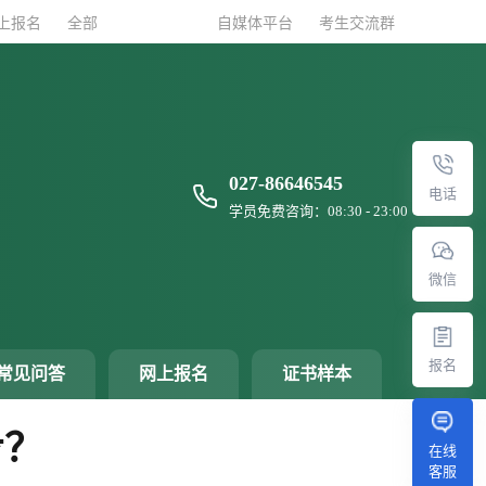
上报名
上报名
全部
全部
自媒体平台
自媒体平台
考生交流群
考生交流群
027-86646545
电话
学员免费咨询：08:30 - 23:00
微信
报名
常见问答
网上报名
证书样本
步？
在线
客服