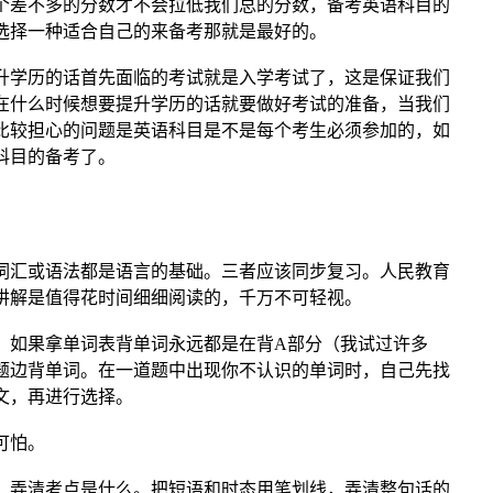
个差不多的分数才不会拉低我们总的分数，备考英语科目的
选择一种适合自己的来备考那就是最好的。
升学历的话首先面临的考试就是入学考试了，这是保证我们
在什么时候想要提升学历的话就要做好考试的准备，当我们
比较担心的问题是英语科目是不是每个考生必须参加的，如
科目的备考了。
词汇或语法都是语言的基础。三者应该同步复习。人民教育
讲解是值得花时间细细阅读的，千万不可轻视。
，如果拿单词表背单词永远都是在背A部分（我试过许多
题边背单词。在一道题中出现你不认识的单词时，自己先找
文，再进行选择。
可怕。
，弄清考点是什么。把短语和时态用笔划线，弄清整句话的