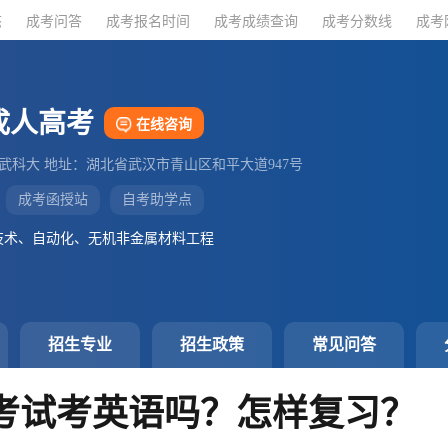
态
态
成考问答
成考问答
成考报名时间
成考报名时间
成考成绩查询
成考成绩查询
成考分数线
成考分数线
成考
成考
成人高考
在线咨询
：武科大 地址：湖北省武汉市青山区和平大道947号
成考函授站
自考助学点
技术、自动化、无机非金属材料工程
招生专业
招生政策
常见问答
考试考英语吗？怎样复习？