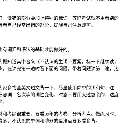
好，做错的部分要加上特别的标识，等临考试就不用看别的
看看自己经常出错的部分，提醒自己注意即可。
生有词汇和语法的基础才能做好的。
大概知道其中含义（不认识的生词不要紧，标一下继续读，
步，在读完第一遍时看下面的问题，带着问题读第二遍，边
大家多找些英文短文背一下，尽量使用简单的词和句，注
形容词，名次等的词性变化，时态不要用太过复杂的，适度
少。
材和考纲很重要，要看历年的考卷，分析考点。做练习时，
贵多，不认识的单词和薄弱的语法点要多看多背。