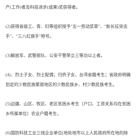
产(工作)者及科技进步(成果)奖获得者。
(2)获得省级工、青、妇等组织授予“五一劳动奖章”、“新长征突击
手”、“三八红旗手”称号。
(3)解放军、武警部队、公安干警荣立三等功以上者。
(4)、烈士子女、烈士配偶；归侨子女、台湾省籍考生；省政府明确
划定的少数民族聚居地区的少数民族乡、村少数民族考生。
(5)边疆、山区、牧区、老区贫困乡考生（户口、工资关系均在贫困
乡所属单位）农业户籍考生，
(6)国防科技工业三线企业单位(地处地市以上人民政府所在地的除