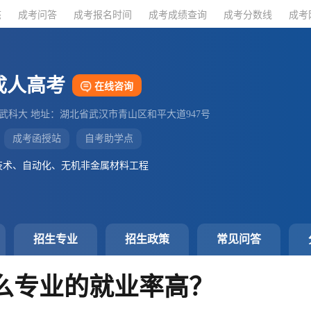
态
态
成考问答
成考问答
成考报名时间
成考报名时间
成考成绩查询
成考成绩查询
成考分数线
成考分数线
成考
成考
成人高考
在线咨询
：武科大 地址：湖北省武汉市青山区和平大道947号
成考函授站
自考助学点
技术、自动化、无机非金属材料工程
招生专业
招生政策
常见问答
么专业的就业率高？