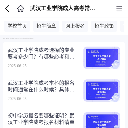
武汉工业学院成人高考常见问答
学校首页
招生简章
网上报名
招生政策
当前位置：
湖北自考网
>
湖北成人高考网
>
湖北成教招生学校
>
武汉工业学院成教
>
武汉工业学院成人高考常见问答
>
武汉工业学院成考选择的专业
要考多少门？有哪些必考和选
考科目？
2025-06-25
武汉工业学院成考本科的报名
时间通常在什么时候？具体怎
么报名？
2025-06-25
初中学历报名要哪些证明？武
汉工业学院成考报名材料清单