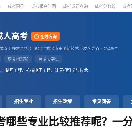
态
态
成考问答
成考问答
成考报名时间
成考报名时间
成考成绩查询
成考成绩查询
成考分数线
成考分数线
成考
成考
成人高考
在线咨询
：武汉工程大 地址：湖北省武汉市东湖新技术开发区光谷一路206号
成考函授站
自考助学点
艺、制药工程、机械电子工程、计算机科学与技术
招生专业
招生政策
常见问答
成考哪些专业比较推荐呢？一