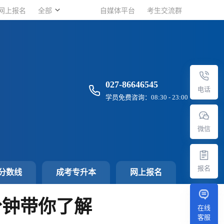
网上报名
网上报名
全部
全部
自媒体平台
自媒体平台
考生交流群
考生交流群
027-86646545
电话
学员免费咨询：08:30 - 23:00
微信
报名
分数线
成考专升本
网上报名
分钟带你了解
在线
客服