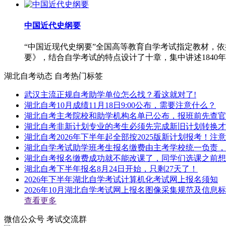
中国近代史纲要
“中国近现代史纲要”全国高等教育自学考试指定教材，
要》，结合自学考试的特点设计了十章，集中讲述1840年
湖北自考动态
自考热门标签
武汉主流正规自考助学单位怎么找？看这就对了!
湖北自考10月成绩11月18日9:00公布，需要注意什么？
湖北自考主考院校和助学机构名单已公布，报班前先查官
湖北自考非新计划专业的考生必须先完成新旧计划转换才
湖北自考2026年下半年起全部按2025版新计划报考！注
湖北自学考试助学班考生报名缴费由主考学校统一负责，
湖北自考报名缴费成功就不能改课了，同学们选课之前想
湖北自考下半年报名8月24日开始，只剩27天了！
2026年下半年湖北自学考试计算机化考试网上报名须知
2026年10月湖北自学考试网上报名图像采集规范及信息
查看更多
微信公众号
考试交流群