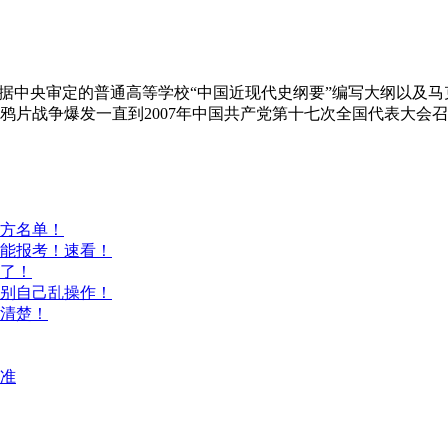
依据中央审定的普通高等学校“中国近现代史纲要”编写大纲以及
鸦片战争爆发一直到2007年中国共产党第十七次全国代表大会召
方名单！
能报考！速看！
意了！
别自己乱操作！
清楚！
标准