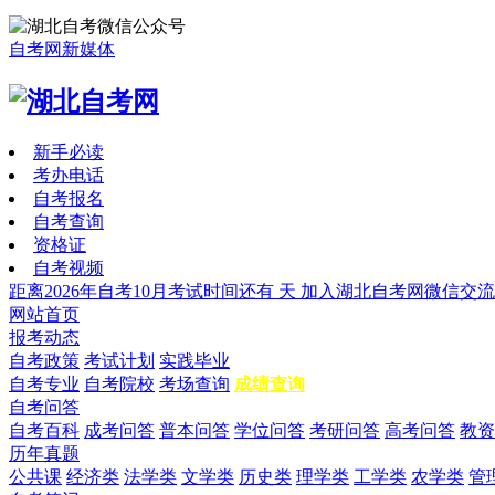
自考网新媒体
新手必读
考办电话
自考报名
自考查询
资格证
自考视频
距离2026年自考10月考试时间还有
天
加入湖北自考网微信交流
网站首页
报考动态
自考政策
考试计划
实践毕业
自考专业
自考院校
考场查询
成绩查询
自考问答
自考百科
成考问答
普本问答
学位问答
考研问答
高考问答
教资
历年真题
公共课
经济类
法学类
文学类
历史类
理学类
工学类
农学类
管