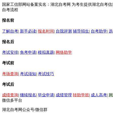
国家工信部网站备案实名：湖北自考网 为考生提供湖北自考
自考流程
报名前
了解自考
|
新手必读
|
报名时间
|
自我评测
辅导招生
|
自考助学
|
选
报名后
考试安排
|
免考申请
|
模拟真题
|
网络助学
考试前
考场查询
|
考试须知
|
考试技巧
考试后
成绩查询
|
继续报名
|
毕业申请
|
成绩管理
转助学班
|
成人高考
|
网
微信多平台
湖北自考网公众号/微信群