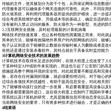
传输的文件，使其被划分为若干个包，从而保证网络信息数据
代理服务器可以确保多个网关连接的可靠性。此外，不同应用
防火墙系统，再利用代理服务器所提供的防护模块，进一步提
综合考虑系统维护成本、升级成本等的基础上，确定合适的防
没有被列入禁止访问的服务。防火墙作为一种新型、先进的防
2.2互联网安全措施，及时处理最新的计算机病毒
网络技术的快速发展，也让各种危险性因素随之而来。对此就
简单的方法，能够有效隔绝外界用户对内部网络的访问，能够
电子认证则是在于能够防止数据在传输时被人为删除或者是改
依然还是通过安装杀毒软件。其特点就在于具备实时监控能力
3计算机网
络安全技术的发展趋势
计算机技术在取得长足进步的同时，在很大程度上也改变了人
于某种特定APP或软件来实现的，而这也引起了公安部门的
措施提高整个网络环境的安全性。对此就需要不断提高和完善
验，若存在任何漏洞的现象，就必须要拒绝访问。对于核心的
过综合各项技术的优越性，有助于提高信息安全。对此相关部
为了能够推动该行业的进一步发展，有必要着重提高设备以及
件很多都需要国外进口，这在很大程度上也制约了我国科学事
理系统以及计算机的研究，尤其是随着信息环境动态变化以及
当前网络安全的要求，只有将多种技术进行融合，才是正确的
4结束语