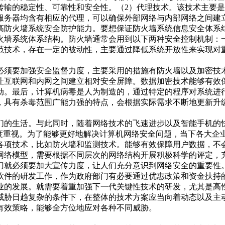
传输的稳定性、可靠性和安全性。（2）代理技术。该技术主要
服务器均含有相应的代理，可以确保外部网络与内部网络之间建
高防火墙系统安全防护能力。要想保证防火墙系统信息安全体系
火墙系统体系结构。防火墙通常会用到以下两种安全控制机制：
范技术，存在一定的被动性，主要通过降低系统开放性来实现对
必须要加强安全监督力度，主要采用的措施有防火墙以及加密技
让互联网和内网之间建立相对安全屏障。数据加密技术能够有效
动。最后，计算机病毒是人为制造的，通过特定的程序对系统进
，具有杀毒范围广能力强的特点，会根据实际需求不断地更新升
们的生活。与此同时，随着网络技术的飞速进步以及智能手机的
高度重视。为了能够更好地解决计算机网络安全问题，当下各大企
各项技术，比如防火墙和监测技术。能够有效保障用户数据，不
网络模型，需要根据不同层次的网络结构开展积极科学的评定，
门就必须要加大宣传力度，让人们充分意识到网络安全的重要性
软件的研发工作，作为政府部门有必要通过优惠政策和资金扶持
业的发展。就需要着重加强下一代关键性技术的研发，尤其是高
威胁日趋复杂的条件下，在整体的技术方案应当向着动态以及主
有效策略，能够全方位地应对各种不同威胁。