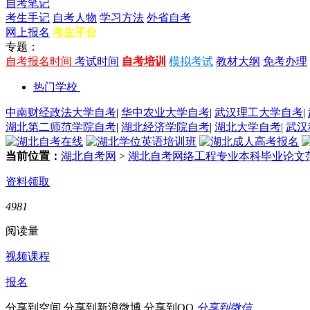
自考笔记
考生手记
自考人物
学习方法
外省自考
网上报名
考生平台
专题：
自考报名时间
考试时间
自考培训
模拟考试
教材大纲
免考办理
热门学校
中南财经政法大学自考
|
华中农业大学自考
|
武汉理工大学自考
|
湖北第二师范学院自考
|
湖北经济学院自考
|
湖北大学自考
|
武汉
当前位置：
湖北自考网
>
湖北自考网络工程专业本科毕业论文
资料领取
4981
阅读量
视频课程
报名
分享到空间
分享到新浪微博
分享到QQ
分享到微信