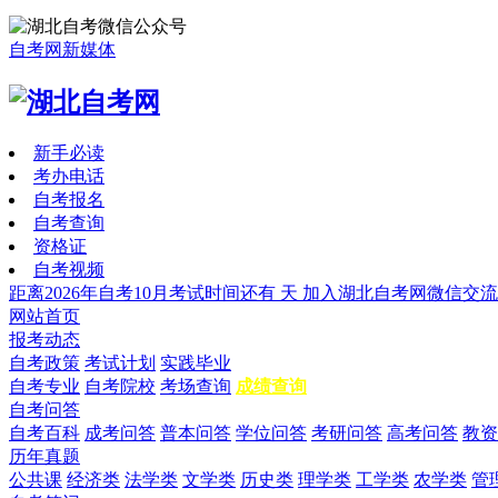
自考网新媒体
新手必读
考办电话
自考报名
自考查询
资格证
自考视频
距离2026年自考10月考试时间还有
天
加入湖北自考网微信交流
网站首页
报考动态
自考政策
考试计划
实践毕业
自考专业
自考院校
考场查询
成绩查询
自考问答
自考百科
成考问答
普本问答
学位问答
考研问答
高考问答
教资
历年真题
公共课
经济类
法学类
文学类
历史类
理学类
工学类
农学类
管