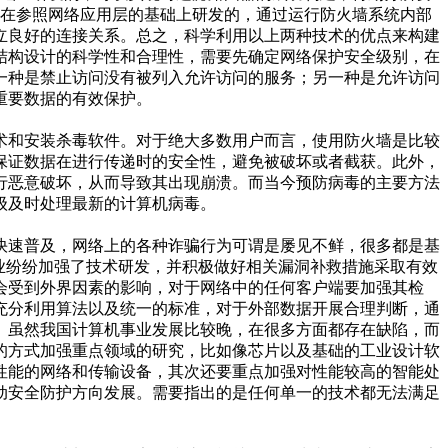
是在参照网络应用层的基础上研发的，通过运行防火墙系统内部
立良好的连接关系。总之，科学利用以上两种技术的优点来构建
结构设计的科学性和合理性，需要先确定网络保护安全级别，在
一种是禁止访问没有被列入允许访问的服务；另一种是允许访问
重要数据的有效保护。
术和安装杀毒软件。对于绝大多数用户而言，使用防火墙是比较
保证数据在进行传递时的安全性，避免被破坏或者截获。此外，
行恶意破坏，从而导致其出现崩溃。而当今预防病毒的主要方法
级及时处理最新的计算机病毒。
快速普及，网络上的各种诈骗行为可谓是屡见不鲜，很多都是基
业纷纷加强了技术研发，并积极做好相关漏洞补救措施采取有效
会受到外界因素的影响，对于网络中的任何客户端要加强其检
充分利用算法以及统一的标准，对于外部数据开展合理判断，通
。虽然我国计算机事业发展比较晚，在很多方面都存在缺陷，而
的方式加强重点领域的研究，比如像芯片以及基础的工业设计软
性能的网络和传输设备，其次还要重点加强对性能较高的智能处
动安全防护方向发展。需要指出的是任何单一的技术都无法满足