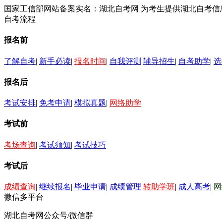
国家工信部网站备案实名：湖北自考网 为考生提供湖北自考
自考流程
报名前
了解自考
|
新手必读
|
报名时间
|
自我评测
辅导招生
|
自考助学
|
选
报名后
考试安排
|
免考申请
|
模拟真题
|
网络助学
考试前
考场查询
|
考试须知
|
考试技巧
考试后
成绩查询
|
继续报名
|
毕业申请
|
成绩管理
转助学班
|
成人高考
|
网
微信多平台
湖北自考网公众号/微信群