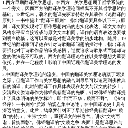
1.西方早期翻译美学思想。在西方，美学思想属于哲学系统的
一个旁支，因而西方的翻译美学理论同样离不开其哲学思辨的
基础。18世纪末，著名的翻译先驱泰特勒在其著作《论翻译的
原则》一书中提出“翻译三原则”，指出翻译要具备以下三点原
则：译文要实现对于原作思想内涵的忠实化表达、译文文本的
风格水平应当接近或与原文文本相同，译作的语言表达也要做
到明白晓畅，这可以看做是对翻译美学的初步建构。随后，19
世纪的翻译家阿诺德在针对诗歌翻译问题的探讨中，指出译者
要强化对于诗歌作品的审美感悟，过度追求诗歌形式而抛却诗
意的做法是不可取的。西方的翻译理论往往以美学思想为重要
依托，并在一定程度上影响了中国近现代翻译美学理论的发
展。
2.中国翻译美学理论的流变。中国的翻译美学理论萌蘖于两汉
之际，但翻译工作与美学思想的融合则最早可以追溯到佛教典
籍的编译，此时的翻译工作具体表现在梵文与汉文的转换上。
安清和支娄迦谶作为佛经典籍翻译的先驱，针对佛经的翻译提
出了具体明确的美学标准，即“辩而不华，质而不野”。《法句
经序》一书则将“质派”的观点集中论述，在中国译论史上具有
深远的意义。此后，鸠摩罗什纠正了早期佛经典籍翻译中“质
直”的特点，主张“文饰”，重视译文的书卷气，讲求“文约而
诣，旨婉而彰”。佛经翻译的“文质之争”表面上是翻译思路与