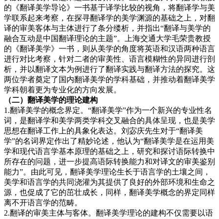
的《翻译美学导论》一书基于译学比较的视角，将翻译学与美
学联系起来考察，在探寻翻译学的美学渊源的基础之上，对翻
译的审美客体与主体进行了条分缕析，并指出“翻译与美学的
融合互动是中国翻译理论的主题”。上海交通大学毛荣贵教授
的《翻译美学》一书，则从美学的角度将英语和汉语两种语言
进行对比考察，针对二者的审美性、语言模糊性的异同进行剖
析，并以翻译文本为例进行了翻译实践与翻译方法的探究。这
两位学者奠定了国内翻译美学的学科基础，并推动着翻译美学
学科朝着更为专业化的方向发展。
（二）翻译
美学的理论建构
1.翻译美学的概念界定。“翻译美学”作为一个新兴的专业性名
词，是翻译学和美学两类学科交叉融合的具体呈现，也是美学
思想在翻译工作上的具象化表达。刘宓庆先生对于“翻译美
学”的名词界定作出了精妙论述，他认为“翻译美学是在运用美
学和现代语言学基本原理的基础之上，研究和探讨语际转换中
所存在的问题，进一步提高语际转换能力和对译文的审美鉴别
能力”。由此可见，翻译美学理论生长于语言学的土壤之间，
美学和语言学的共同浇灌为其提供了良好的外部环境和生命之
源，也促成了它的茁壮成长，同样，翻译美学概念的界定同样
离不开语言学的范畴。
2.翻译的审美主体与客体。翻译美学理论的建构不仅需要以语