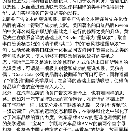
的基础上找到两种语言的连接点，有助于发挥商务广告语汇的
联想性，从而通过借助联想表达使得翻译的美学特性得到升
华，从而实现商务广告修辞美的发挥。
2.商务广告文本的翻译实践。商务广告的文本翻译首先在化妆
品牌的译名上得到了成功的实践。美国著名的口红品牌Revlon
的中文译名就是在联想的基础之上进行的修辞之美的升华。黄
霑先生在联系音译的基础上将“Revlon”翻译为“露华浓”，取自
李白赞美杨贵妃的《清平调?其二》中的“春风拂槛露华浓”一
句，生动形象地将口红这一化妆品同古诗词中赞美女性之美的
诗句联系起来，使人能够直接联想到容颜姣好的美艳之
态，“露华”二字又是通过比喻修辞的方式传达出口红所独具的
光泽美感，可谓是一项极具创意和成功的翻译实践。无独有
偶，“Coca Cola”公司的品牌名被翻译为“可口可乐”，同样遵循
了“信达雅”翻译美学原则，在音译的基础上借助联想，使得商
务品牌广告的宣传更深入人心。
此外，在汽车品牌的商务广告文本翻译上，也有着同样的思
路。例如对于汽车品牌Benz的宣传翻译，在音译的基础上选
择了“奔驰”一词，既充分发挥了联想的思路，又使得“奔驰”这
一汉语词汇与汽车的运动姿态相联系，在潜移默化之中强化了
对于汽车品牌的宣传力度。汽车品牌BMW的翻译也遵循同样
的美学逻辑，“宝马”二字既与汽车品牌BMW的前两个首字母
相符，也符合中国人传统的对于“宝马香车”的想象，故而同样