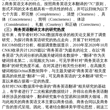
2.商务英语文本的特点。按照商务英语文本翻译的“7C”原则，
形式不同的文本也都具有一些共性的特点，并可以归纳为以下
七个方面，即完整（Completeness）、清楚（Clearness）、具
体（Concreteness）、简明（Conciseness）、体谅
（Consideration）、礼貌（Courtesy）和正确（Correctness）。
（三）商务英
语翻译文本的研究热度
近年来，有学者针对CNKI数据库收录的相关论文展开了调查
研究，为探讨商务英语研究的热点走向，开展了针对性的
BICOMB统计分析。根据调查数据显示，2010年至2020年10月
CNKI收录共计12029篇以“商务英语”为篇名的论文，在以“商
务英语”为共词分析的高频关键词排名数据中，“翻译”作为关
键词排名第二，出现频次为346，可见学界针对“商务英语文本
翻译”的研究热度不减。在对其进行相关性分析时，在高频关
键词相似Ochiai系数矩阵中，与主题关键词“商务英语”相关度
最高的依然是“翻译”一词，可见商务英语的“文本翻译”研究一
直以来都占据着一定的热度。
在针对CNKI数据库中收录的“商务英语翻译”相关研究的基础
上，有学者进行了二次检索的数据统计，并得出在商务英语翻
译所涉及的领域中，翻译研究集中在贸易和法律两大领域，而
与此相关的商务英语文本主要以商务信函、商务合同以及商务
广告的形式呈现。因此，笔者结合翻译美学理论思想，就这三