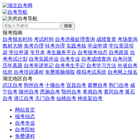
自考导航
搜索
报考指南
自考报名时间
考试时间
自考违规处理查询
成绩复查
考场查询
教材大纲
免考办理
转考办理
实践考核
毕业申请
学位英语培
训
学位申请
专升本
考生服务平台
自考报考动态
自考政策
自
考考试计划
自考实践毕业
自考专业
自考成绩查询
自考问答
历年真题
自考串讲笔记
自考考生手记
自考学习方法
外省自考
信息
自考培训课程
免费视频领取
模拟考试系统
自考网上报名
湖北地区自考
武汉自考
荆州自考
十堰自考
宜昌自考
襄樊自考
荆门自考
咸
宁自考
随州自考
恩施自考
鄂州自考
孝感自考
黄冈自考
黄石
自考
潜江自考
天门自考
仙桃自考
神农架自考
网站首页
报考动态
自考专业
自考院校
免费课程