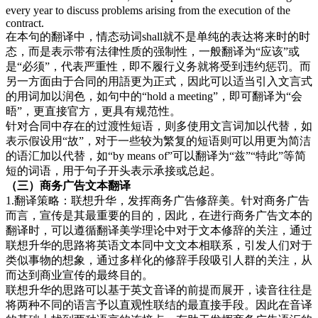
every year to discuss problems arising from the execution of the
contract.
在本句的翻译中，情态动词shall就不是单纯的表达将来时的时
态，而是表示带有法律性质的强制性，一般翻译为“应该”或
是“必须”，代表严重性，即不履行义务就将受到违约惩罚。而
另一方面由于合同的用語更为正式，因此可以适当引入文言式
的用词加以润色，如句中的“hold a meeting”，即可翻译为“会
晤”，更直接官方，更具有规范性。
针对合同中存在的过渡性短语，则多使用文言词加以代替，如
表示假设用“故”，对于一些较为繁复的短语则可以用更为简洁
的语汇加以代替，如“by means of”可以翻译为“兹”“特此”等简
短的词语，用于句子开头表示承接或总起。
（三）商
务广告文本翻译
1.翻译策略：联想升华，发挥商务广告修辞美。针对商务广告
而言，宣传是其最重要的目的，因此，在进行商务广告文本的
翻译时，可以遵循翻译美学理论中对于文本修辞的关注，通过
联想升华的思路将英语文本同中文文本相联系，引发人们对于
类似事物的想象，通过多样化的修辞手段吸引人群的关注，从
而达到商业宣传的最终目的。
联想升华的思路可以基于英文音译的前提而展开，读音往往是
将两种不同的语言予以直观性联结的最直接手段。因此在音译