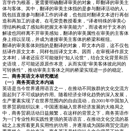
言学作为根基，更需要明确翻译审美的对象，即翻译的审美主
体与客体。其中，翻译的审美主体指的是参与翻译活动的人，
既包括直接参与翻译工作的译者，也包括对翻译文本进行再创
造和再加工的读者。在毛荣贵教授看来，“译者特殊的审美心
理结构构成了感知和把握文本审美能力”，而读者对于文本的
解读也同样离不开审美感知，翻译的审美属性在审美的主客体
身上得以呈现，并成为連接审美主客体的桥梁和枢纽。
翻译的审美客体则指的是翻译的对象，即文本内容，这不仅包
括译作原文文本，同样包括译文文本。因而，在审视译作原文
文本时，译者还应尽可能做到“知人论世”，结合文化背景和历
史语境，尽可能还原原作本意，从而实现“审美客体彼此间的
可转换性”，推动审美主客体之间的桥梁实现进一步的稳定。
二、商务
英语文本研究概述
（一）商
务英语文本内涵
英语是当今世界通用语言之一，在推动不同族群的文化交流方
面起到了不可或缺的作用。随着经济全球化趋势的深入发展，
生产要素实现了在世界范围内的自由流动，自2001年中国加入
世界贸易组织以来，中国逐渐融入世界经济发展的大格局之
中，商务贸易活动日益频繁，在这样的背景之下，商务英语作
为一门专业性和实践性更强的英语语言，在推动文化交流的基
础之上发挥着更具实用性的功用，并逐渐成为国际商贸交流的