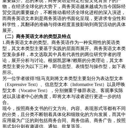
重要媒介。总的来说，商务英语是特定社会文化背景下的产
物，在经济全球化的大势下，商务英语越来越成为当今国际经
贸交流的重要媒介，不断推动着经济全球化进程的深入演进，
而商务英语文本则是商务英语的书面化呈现，更讲求专业性和
科学性，其翻译的准确与得体程度直接影响到商贸活动的具体
展开。
（二）商务英语文本的类型及特点
1.商务英语文本的类型。商务英语作为一种实用性的英语类
型，其文本类型主要基于实践的层面而展开。商务英语文本类
型复杂多样，本文选取其中具有代表性的两位研究学者的理
论，展开分析与讨论。根据凯瑟琳?赖斯的分类理论，其文本
类型主要分为以下三种，即信息型、表情型与操作型，如下表
所示。
另一位学者彼得?纽马克则将文本类型主要划分为表达型文本
（Expressive Text）、信息型文本（Informative Text）以及呼唤
型文本（Vocative Text），分别侧重于修辞表达、客观事实陈
述以及读者中心的角度，即将文本与读者进行更进一步的结
合。
现今，按照商务文书的行文方向、内容、表现形式等都有不同
的分类，且分类不断朝着具体化和细致化的方向发展，而其中
应用最为广泛的则包括商务合同、商务信函、商务广告，按照
形式划分则有邀请信、通知、批复等等。