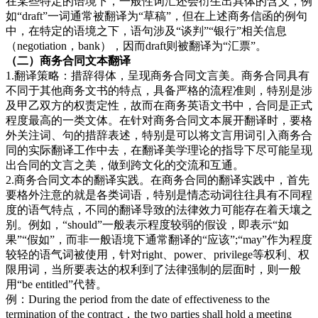
在某些特定的语境下，一般性词汇还会衍生出具体的含义，例
如“draft”一词通常被翻译为“草稿”，但在上述商务信函的例句
中，在特定的语境之下，语句涉及“谈判”“银行”相关信息
（negotiation，bank），因而draft则被翻译为“汇票”。
（二）商
务合同文本翻译
1.翻译策略：措辞得体，呈现商务合同文言美。商务合同具有
不同于其他商务文书的特点，具备严格的流程准则，特别是涉
及甲乙双方的权责定性，故而在商务英语文书中，合同是正式
程度最高的一类文体。在针对商务合同文本展开翻译时，要格
外关注词、句的措辞表述，特别是可以将文言用词引入商务合
同的实际翻译工作中去，在翻译美学理论的指导下尽可能呈现
出合同的文言之美，做到跨文化的交流和互通。
2.商务合同文本的翻译实践。在商务合同的翻译实践中，首先
要格外注意的就是各类词语，特别是情态动词往往具有不同程
度的语气特点，不同的翻译导致的法律效力可能存在着天壤之
别。例如，“should”一般表示程度较弱的假设，即表示“如
果”“假如”，而非一般语境下通常翻译的“应该”;“may”作为程度
较轻的语气词被使用，针对right、power、privilege等权利、权
限用词，当所要表达的权利到了法律强制的层面时，则一般
用“be entitled”代替。
例：During the period from the date of effectiveness to the
termination of the contract，the two parties shall hold a meeting