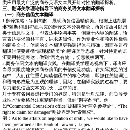
类应用最为广泛的商务英语文本展开针对性的翻译探析。
三、翻译美学
理论指导下的商务英语文本翻译探析
（一）商务
信函文本翻译
1.翻译策略：字斟句酌，展现商务信函精确美。根据上述凯瑟
琳?赖斯和彼得?纽马克的翻译文本分类理论，商务信函可以归
类于信息型文本，即表达事物与事实，侧重于内容的阐述，语
言表达要求简朴平直，讲求逻辑性。作为专业性和商务性极强
的商务文书，信函的文本翻译更强调得体与精确，因而在进行
翻译时便要遵循“展现精确美”的翻译美学思想，针对特定的语
汇要用特定表达，做到“言之有物”，切忌模棱两可。
2.商务信函文本的翻译实践。在翻译美学理论视角下，译者应
当最大限度地发挥商务信函的书信交流功能。在实际浏览的过
程中，人们往往重点阅读信函中的核心内容，即抓住关键词汇
和语句形成最为直观的理解，因此，在翻译实践的过程中，要
尽力避免信函文本的冗长，追求简洁。
对于专有名词要进行专门的界定，特别是针对法律、商贸等专
业性术语要格外注重精确得当，做到“斟字酌句”。例
如“Commercial Counselor's office”被翻譯为“商务参赞处”，“The
right to claim for damages”则被界定为“索赔权”。
例：As to the affairs on negotiation of draft，we would like to have
them preformed at the Bank of Taiwan，Taipei.