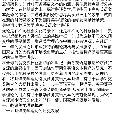
逻辑架构，并针对商务英语文本的内涵、类型及特点进行分类
与解读，在此基础之上，探讨翻译美学理论指导下商务英语文
本翻译的策略，并通过案例分析思考其实践应用的效果，试图
在新的时代背景之下为翻译美学理论的接续发展献计献策。
关键词：翻译美学;商务英语;文本翻译
无论是在不同社会文化背景下，还是在不同的种族群体中，美
学思想都具有人类感知上的共性特征，并成为连接不同文化间
交往的重要桥梁。翻译美学理论在中西方各有渊源，在经历了
千百年的发展之后形成独特的理论架构与发展脉络，并在当前
国家交流的大视野下焕发出新的生机，推动着翻译朝着更高层
次的审美属性进步。
在全球商贸交流日益密切的21世纪，商务英语是推动经济商贸
交流的重要推手，因而加强对于商务英语文本翻译的研究，不
仅是出于学科发展的考量，更有着迫切的现实需求。从理论上
看，将翻译美学理论引入商务英语文本翻译，有助于从学科交
叉融合的大视野出发，进一步丰富语言学、翻译学、美学等学
科的研究成果，完善商务英语翻译研究;从实践上看，翻译美
学理论的引入有助于推动商务英语文本的规范化呈现，为经贸
交流减少语言文化上的阻碍，促进国家经济贸易的发展。
一、翻译美
学理论概述
（一）翻译美学理论的历史发展