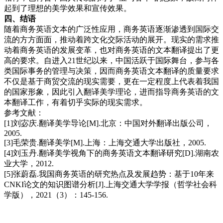
起到了理想的美学效果和宣传效果。
四、结
语
随着商务英语文本的广泛性应用，商务英语逐渐渗透到国际交
流的方方面面，推动着跨文化交际活动的展开。现实的需求推
动着商务英语的发展变革，也对商务英语的文本翻译提出了更
高的要求。自进入21世纪以来，中国活跃于国际舞台，参与各
类国际事务的管理与决策，因而商务英语文本翻译的质量要求
不仅是基于商贸交流的现实需要，更在一定程度上代表着我国
的国家形象，因此引入翻译美学理论，进而指导商务英语的文
本翻译工作，有着切乎实际的现实需求。
参考文献：
[1]刘宓庆.翻译美学导论[M].北京：中国对外翻译出版公司，
2005.
[3]毛荣贵.翻译美学[M].上海：上海交通大学出版社，2005.
[4]刘玉丹.翻译美学视角下的商务英语文本翻译研究[D].湖南农
业大学，2012.
[5]张蔚磊.我国商务英语的研究热点及发展趋势：基于10年来
CNKI论文的知识图谱分析[J].上海交通大学学报（哲学社会科
学版），2021（3）：145-156.