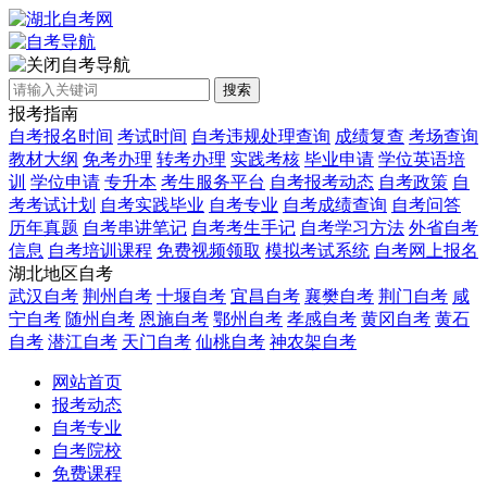
自考导航
搜索
报考指南
自考报名时间
考试时间
自考违规处理查询
成绩复查
考场查询
教材大纲
免考办理
转考办理
实践考核
毕业申请
学位英语培
训
学位申请
专升本
考生服务平台
自考报考动态
自考政策
自
考考试计划
自考实践毕业
自考专业
自考成绩查询
自考问答
历年真题
自考串讲笔记
自考考生手记
自考学习方法
外省自考
信息
自考培训课程
免费视频领取
模拟考试系统
自考网上报名
湖北地区自考
武汉自考
荆州自考
十堰自考
宜昌自考
襄樊自考
荆门自考
咸
宁自考
随州自考
恩施自考
鄂州自考
孝感自考
黄冈自考
黄石
自考
潜江自考
天门自考
仙桃自考
神农架自考
网站首页
报考动态
自考专业
自考院校
免费课程