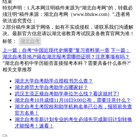
结束
特别声明：1.凡本网注明稿件来源为“湖北自考网”的，转载必
须注明“稿件来源：湖北自考网（www.hbzkw.com）”,违者将
依法追究责任；
2.部分稿件来源于网络，如有不实或侵权，请联系我们沟通解
决。最新官方信息请以湖北省教育考试院及各教育官网为准！
标签：
湖北自考
上一篇：自考“中国近现代史纲要”复习资料第一章
下一篇：
湖北自考异地户籍在湖北报考需哪些证明？注意事项有吗？
"湖北自考初中学历能否直接报考本科？需要具备什么条件?"
相关文章推荐
湖北大学自考助学点授权书怎么查？
湖北师范大学自考助学点哪家好？
武汉主流正规自考助学单位怎么找？看这就对了!
湖北自考10月成绩11月18日9:00公布，需要注意什么？
湖北自考主考院校和助学机构名单已公布，报班前先查
官方名单！
湖北自考非新计划专业的考生必须先完成新旧计划转换
才能报考！速看！