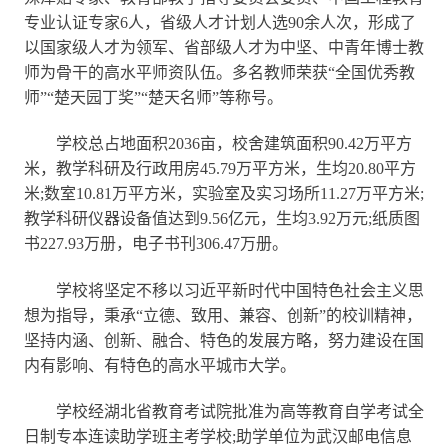
专业认证专家6人，省级人才计划人选90余人次，形成了
以国家级人才为领军、省部级人才为中坚、中青年博士教
师为骨干的高水平师资队伍。多名教师荣获“全国优秀教
师”“楚天园丁奖”“楚天名师”等称号。
学校总占地面积2036亩，校舍建筑面积90.42万平方
米，教学科研及行政用房45.79万平方米，生均20.80平方
米;数室10.81万平方米，实验室及实习场所11.27万平方米;
教学科研仪器设备值达到9.56亿元，生均3.92万元;纸质图
书227.93万册，电子书刊306.47万册。
学校将坚定不移以习近平新时代中国特色社会主义思
想为指导，秉承“立德、致用、兼容、创新”的校训精神，
坚持内涵、创新、融合、特色的发展方略，努力建设在国
内有影响、有特色的高水平城市大学。
学校经湖北省教育考试院批准为高等教育自学考试全
日制专本连读助学班主考学校;助学单位为武汉邮电信息