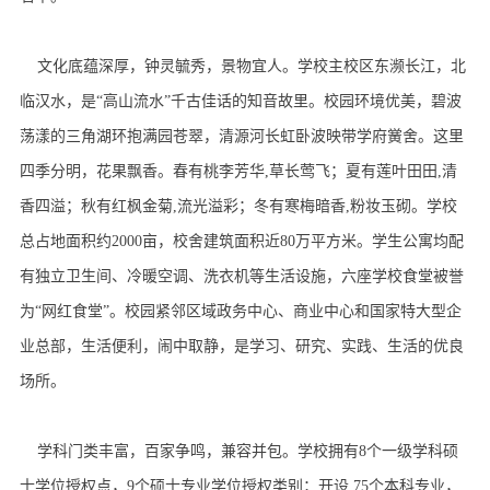
文化底蕴深厚，钟灵毓秀，景物宜人。学校主校区东濒长江，北
临汉水，是“高山流水”千古佳话的知音故里。校园环境优美，碧波
荡漾的三角湖环抱满园苍翠，清源河长虹卧波映带学府黉舍。这里
四季分明，花果飘香。春有桃李芳华,草长莺飞；夏有莲叶田田,清
香四溢；秋有红枫金菊,流光溢彩；冬有寒梅暗香,粉妆玉砌。学校
总占地面积约2000亩，校舍建筑面积近80万平方米。学生公寓均配
有独立卫生间、冷暖空调、洗衣机等生活设施，六座学校食堂被誉
为“网红食堂”。校园紧邻区域政务中心、商业中心和国家特大型企
业总部，生活便利，闹中取静，是学习、研究、实践、生活的优良
场所。
学科门类丰富，百家争鸣，兼容并包。学校拥有8个一级学科硕
士学位授权点，9个硕士专业学位授权类别；开设 75个本科专业，