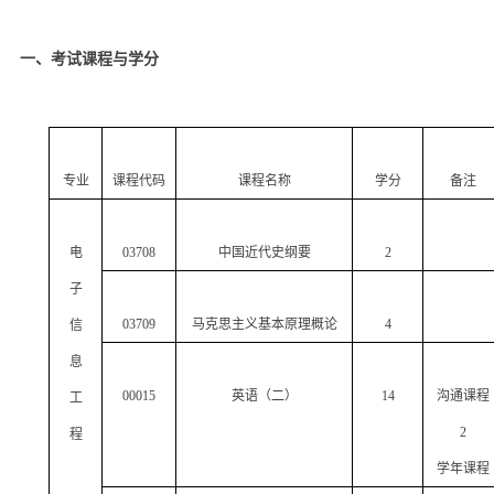
一、考试课程与学分
专业
课程代码
课程名称
学分
备注
电
03708
中国近代史纲要
2
子
03709
马克思主义基本原理概论
4
信
息
00015
英语（二）
14
沟通课程
工
2
程
学年课程