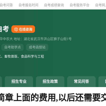
自考问答
自考问答
自考报名时间
自考报名时间
自考成绩查询
自考成绩查询
自考服务平台
自考服务平台
自考网
自考网
自考
在线咨询
：华中农大 地址：湖北省武汉市洪山区狮子山街1号
自考助学点
成考函授站
艺、畜牧兽医、食品科学与工程
招生专业
招生政策
常见问答
简章上面的费用,以后还需要