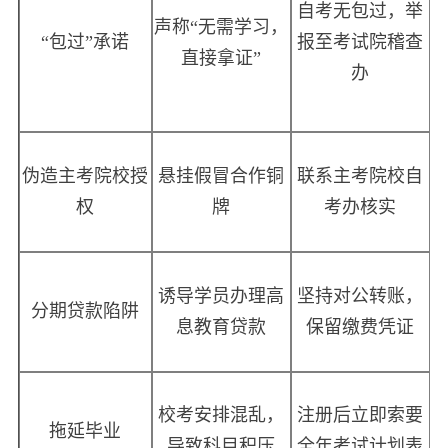
自考无包过，举
声称“无需学习，
“包过”承诺
报至考试院稽查
直接拿证”
办
伪造主考院校授
悬挂假冒合作铜
联系主考院校自
权
牌
考办核实
诱导学员办理高
坚持对公转账，
分期贷款陷阱
息教育贷款
保留缴费凭证
校考安排混乱，
注册后立即索要
拖延毕业
导致科目积压
全年考试计划表