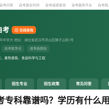
自考问答
自考问答
自考报名时间
自考报名时间
自考成绩查询
自考成绩查询
自考服务平台
自考服务平台
自考网
自考网
自考
在线咨询
：华中农大 地址：湖北省武汉市洪山区狮子山街1号
自考助学点
成考函授站
艺、畜牧兽医、食品科学与工程
招生专业
招生政策
常见问答
自考专科靠谱吗？学历有什么