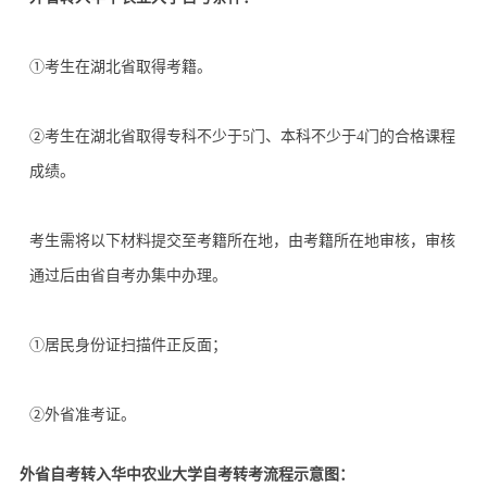
①考生在湖北省取得考籍。
②考生在湖北省取得专科不少于5门、本科不少于4门的合格课程
成绩。
考生需将以下材料提交至考籍所在地，由考籍所在地审核，审核
通过后由省自考办集中办理。
①居民身份证扫描件正反面；
②外省准考证。
外省自考转入华中农业大学自考转考流程示意图：