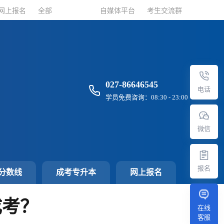
网上报名
网上报名
全部
全部
自媒体平台
自媒体平台
考生交流群
考生交流群
027-86646545
电话
学员免费咨询：08:30 - 23:00
微信
报名
分数线
成考专升本
网上报名
成考？
在线
客服