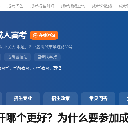
态
态
成考问答
成考问答
成考报名时间
成考报名时间
成考成绩查询
成考成绩查询
成考分数线
成考分数线
成考
成考
成人高考
在线咨询
：湖北民大 地址：湖北省恩施市学院路39号
成考函授站
自考助学点
教育学、学前教育、小学教育、英语
招生专业
招生政策
常见问答
开哪个更好？为什么要参加