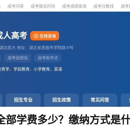
态
态
成考问答
成考问答
成考报名时间
成考报名时间
成考成绩查询
成考成绩查询
成考分数线
成考分数线
成考
成考
成人高考
在线咨询
：湖北民大 地址：湖北省恩施市学院路39号
成考函授站
自考助学点
教育学、学前教育、小学教育、英语
招生专业
招生政策
常见问答
全部学费多少？缴纳方式是