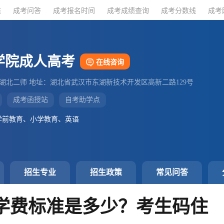
态
态
成考问答
成考问答
成考报名时间
成考报名时间
成考成绩查询
成考成绩查询
成考分数线
成考分数线
成考
成考
学院成人高考
在线咨询
：湖北二师 地址：湖北省武汉市东湖新技术开发区高新二路129号
成考函授站
自考助学点
学前教育、小学教育、英语
招生专业
招生政策
常见问答
学费标准是多少？考生码住