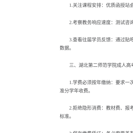
1.关注课程安排
：
优质函授站
2.考察教务响应速度
：
测试咨
3.查看往届学员反馈
：
通过贴
数据。
三、湖北第二师范学院成人高考
1.学费必须按年缴纳
：
要求一
准分学年收费。
2.拒绝隐形消费
：
教材费、报
标准。