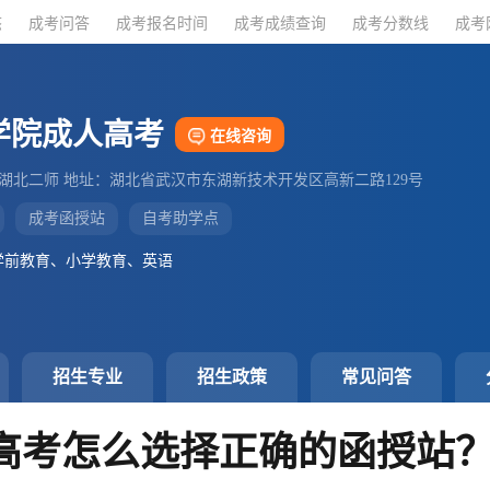
态
态
成考问答
成考问答
成考报名时间
成考报名时间
成考成绩查询
成考成绩查询
成考分数线
成考分数线
成考
成考
学院成人高考
在线咨询
：湖北二师 地址：湖北省武汉市东湖新技术开发区高新二路129号
成考函授站
自考助学点
学前教育、小学教育、英语
招生专业
招生政策
常见问答
高考怎么选择正确的函授站