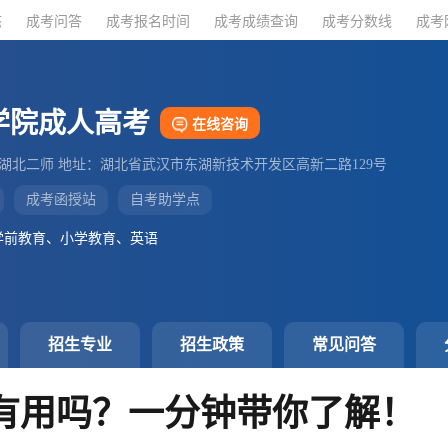
态
态
成考问答
成考问答
成考报名时间
成考报名时间
成考成绩查询
成考成绩查询
成考分数线
成考分数线
成考
成考
学院成人高考
在线咨询
：湖北二师 地址：湖北省武汉市东湖新技术开发区高新二路129号
成考函授站
自考助学点
学前教育、小学教育、英语
招生专业
招生政策
常见问答
有用吗？一分钟带你了解！