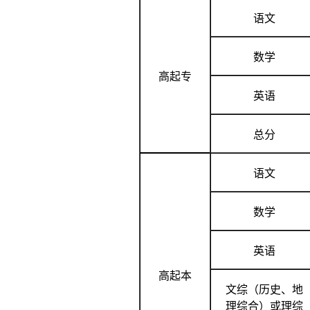
语文
数学
高起专
英语
总分
语文
数学
英语
高起本
文综（历史、地
理综合）或理综