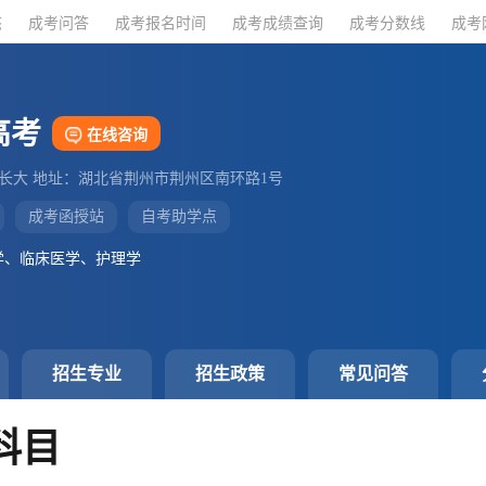
态
态
成考问答
成考问答
成考报名时间
成考报名时间
成考成绩查询
成考成绩查询
成考分数线
成考分数线
成考
成考
高考
在线咨询
：长大 地址：湖北省荆州市荆州区南环路1号
成考函授站
自考助学点
学、临床医学、护理学
招生专业
招生政策
常见问答
科目