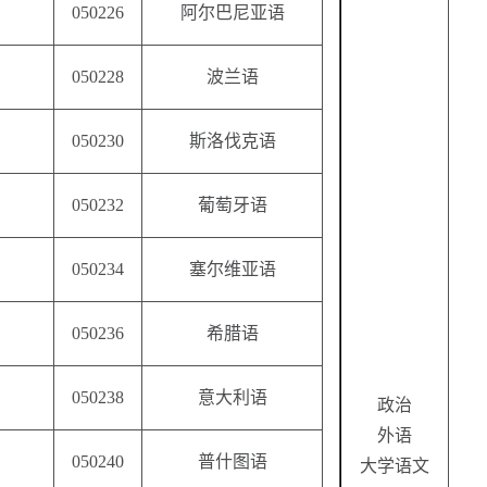
050226
阿尔巴尼亚语
050228
波兰语
050230
斯洛伐克语
050232
葡萄牙语
050234
塞尔维亚语
050236
希腊语
050238
意大利语
政治
外语
050240
普什图语
大学语文