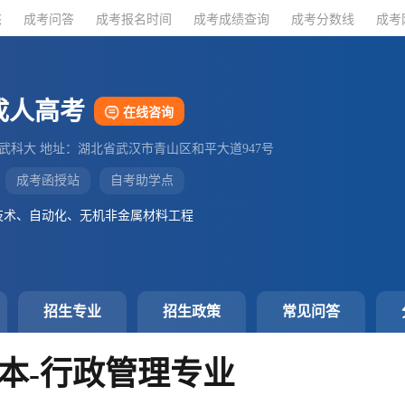
态
态
成考问答
成考问答
成考报名时间
成考报名时间
成考成绩查询
成考成绩查询
成考分数线
成考分数线
成考
成考
成人高考
在线咨询
：武科大 地址：湖北省武汉市青山区和平大道947号
成考函授站
自考助学点
技术、自动化、无机非金属材料工程
招生专业
招生政策
常见问答
本-行政管理专业