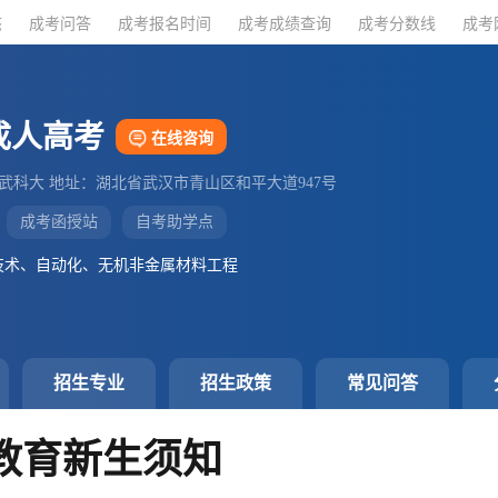
态
态
成考问答
成考问答
成考报名时间
成考报名时间
成考成绩查询
成考成绩查询
成考分数线
成考分数线
成考
成考
成人高考
在线咨询
：武科大 地址：湖北省武汉市青山区和平大道947号
成考函授站
自考助学点
技术、自动化、无机非金属材料工程
招生专业
招生政策
常见问答
教育新生须知