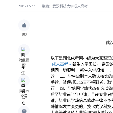
2019-12-27 整编：
武汉科技大学成人高考
183
武
以下是湖北成考网小编为大家整理
消息提
成人高考
新生入学须知。 亲爱
醒
期间一切顺利！ 新生入学须知 一
改。 二、学生需到本人确认核实
手续，请假超过15天不报到者，取
行。 四、学信网学籍状态查询以省
微信公
后至毕业前半年申请，且转专业只
众号
请，毕业后学籍信息修改一律不予受
殊情况发生变更的，按《武汉科技
人高等教育转专业管理细则(试行)