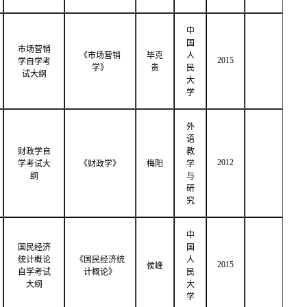
中
国
市场营销
《市场营销
毕克
人
2015
学自学考
学》
贵
民
试大纲
大
学
外
语
财政学自
教
2012
学考试大
《财政学》
梅阳
学
纲
与
研
究
中
国民经济
国
统计概论
《国民经济统
人
2015
侯峰
自学考试
计概论》
民
大纲
大
学