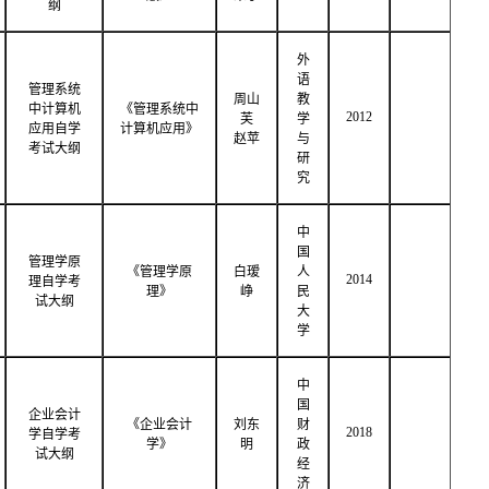
纲
外
语
管理系统
周山
教
中计算机
《管理系统中
2012
芙
学
应用自学
计算机应用》
赵苹
与
考试大纲
研
究
中
国
管理学原
《管理学原
白瑷
人
2014
理自学考
理》
峥
民
试大纲
大
学
中
国
企业会计
《企业会计
刘东
财
2018
学自学考
学》
明
政
试大纲
经
济