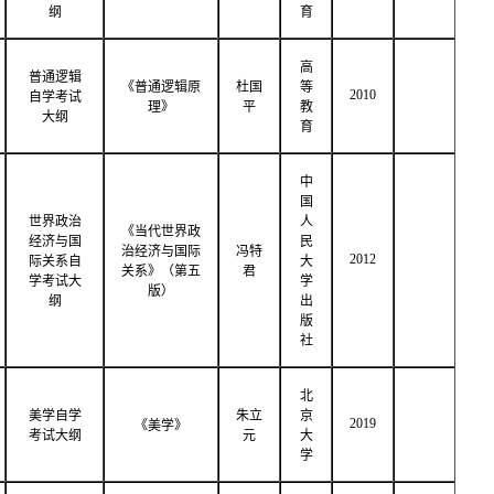
纲
育
高
普通逻辑
《普通逻辑原
杜国
等
2010
自学考试
理》
平
教
大纲
育
中
国
世界政治
人
《当代世界政
经济与国
民
治经济与国际
冯特
2012
际关系自
大
关系》（第五
君
学考试大
学
版）
纲
出
版
社
北
美学自学
朱立
京
2019
《美学》
考试大纲
元
大
学