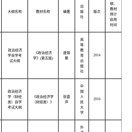
纲、
出
教材
大纲名称
教材名称
编著
版
版次
预计
社
启用
时间
高
等
政治经济
教
《政治经济
逄锦
2014
学自学考
育
学》(第五版)
聚
试大纲
出
版
社
中
政治经济
国
学（财经
《政治经济学
张雷
人
2016
类）自学
（财经类）》
声
民
考试大纲
大
学
外