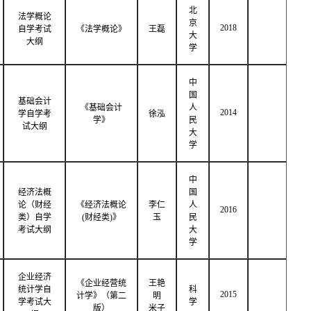
北
法学概论
京
2018
自学考试
《法学概论》
王磊
大
大纲
学
中
国
基础会计
《基础会计
人
2014
学自学考
徐泓
学》
民
试大纲
大
学
中
经济法概
国
论（财经
《经济法概论
李仁
人
2016
类）自学
(财经类)》
玉
民
考试大纲
大
学
企业经济
《企业经营统
王艳
统计学自
科
2015
计学》（第二
明
学考试大
学
版）
米子