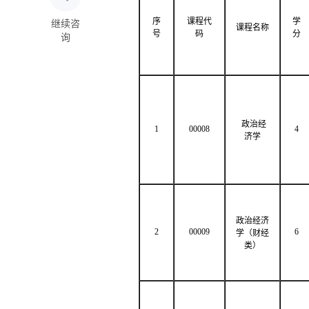
序
课程代
学
继续咨
课程名称
号
码
分
询
政治经
1
00008
4
济学
政治经济
2
00009
6
学（财经
类）