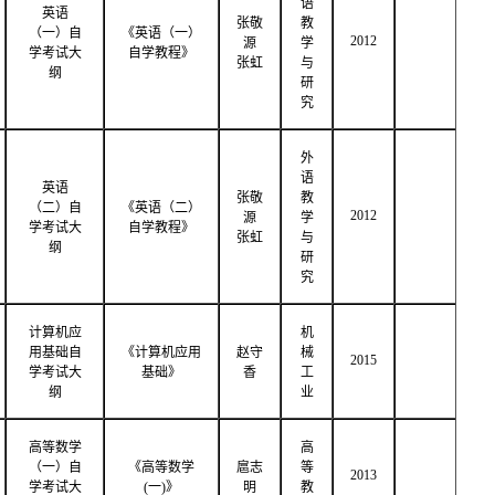
语
英语
张敬
教
（一）自
《英语（一）
2012
源
学
学考试大
自学教程》
张虹
与
纲
研
究
外
语
英语
张敬
教
（二）自
《英语（二）
2012
源
学
学考试大
自学教程》
张虹
与
纲
研
究
计算机应
机
用基础自
《计算机应用
赵守
械
2015
学考试大
基础》
香
工
纲
业
高等数学
高
（一）自
《高等数学
扈志
等
2013
学考试大
(一)》
明
教