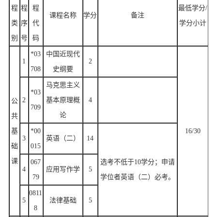
程
程
程
最低学分/
课程名称
学分
备注
类
序
代
学分小计
别
号
码
*03
中国近现代
1
2
708
史纲要
马克思主义
*03
2
基本原理概
4
公
709
论
共
基
*00
16/30
3
英语（二）
14
础
015
课
067
选考不低于10学分；申请
4
应用写作学
5
79
学位者英语（二）必考。
0811
5
法律基础
5
8