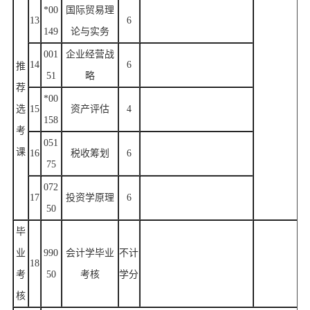
*00
国际贸易理
13
6
149
论与实务
001
企业经营战
14
6
推
51
略
荐
*00
选
15
资产评估
4
158
考
051
课
16
税收筹划
6
75
072
17
投资学原理
6
50
毕
业
990
会计学毕业
不计
18
考
50
考核
学分
核