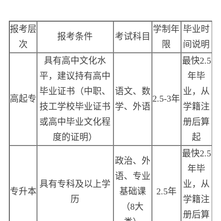
报考层
学制年
毕业时
报考条件
考试科目
次
限
间说明
具有高中文化水
最快
2.5
平，建议持有高中
年毕
毕业证书（中职、
语文、数
业，从
高起专
2.5-3
年
技工学校毕业证书
学、外语
学籍注
或高中毕业文化程
册后算
度的证明）
起
最快
2.5
政治、外
年毕
语、专业
具有专科及以上学
业，从
专升本
基础课
2.5
年
历
学籍注
（
8
大
册后算