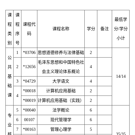
课
课
最低学
程
程
课程代
课程名称
学分
备注
分/学分
类
序
码
小计
别
号
1
*03706
思想道德修养与法律基础
2
公
毛泽东思想和中国特色社
2
*12656
4
共
会主义理论体系概论
基
14/14
3
*04729
大学语文
4
础
*00018
计算机应用基础
2
课
4
*00019
计算机应用基础（实践）
2
5
*00040
法学概论
6
专
6
00107
现代管理学
6
业
7
*00163
管理心理学
5
核
35/35