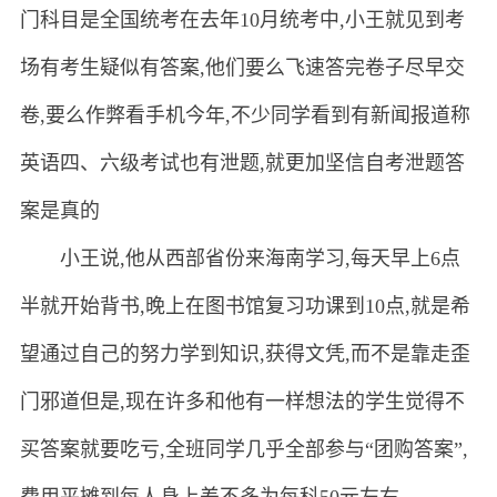
门科目是全国统考在去年10月统考中,小王就见到考
场有考生疑似有答案,他们要么飞速答完卷子尽早交
卷,要么作弊看手机今年,不少同学看到有新闻报道称
英语四、六级考试也有泄题,就更加坚信自考泄题答
案是真的
小王说,他从西部省份来海南学习,每天早上6点
半就开始背书,晚上在图书馆复习功课到10点,就是希
望通过自己的努力学到知识,获得文凭,而不是靠走歪
门邪道但是,现在许多和他有一样想法的学生觉得不
买答案就要吃亏,全班同学几乎全部参与“团购答案”,
费用平摊到每人身上差不多为每科50元左右