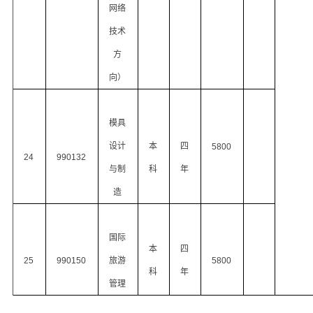
网络
技术
方
向）
模具
设计
本
四
5800
24
990132
与制
科
年
造
国际
本
四
25
990150
旅游
5800
科
年
管理