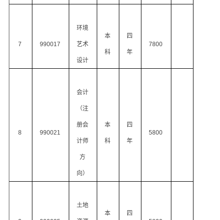
环境
本
四
7
990017
艺术
7800
科
年
设计
会计
（注
册会
本
四
8
990021
5800
计师
科
年
方
向）
土地
本
四