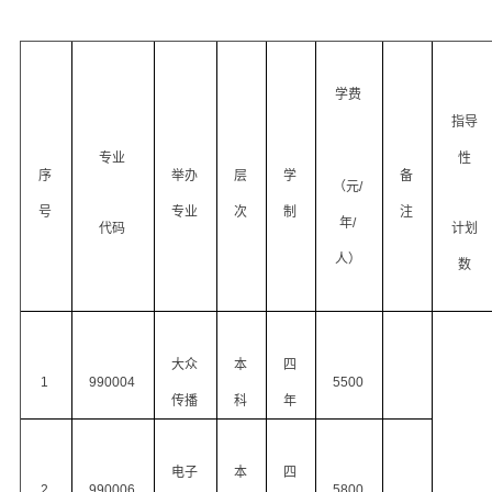
学费
指导
专业
性
序
举办
层
学
备
（元
/
号
专业
次
制
注
年
/
代码
计划
人）
数
大众
本
四
1
990004
5500
传播
科
年
电子
本
四
2
990006
5800