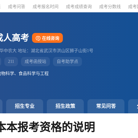
态
态
成考问答
成考问答
成考报名时间
成考报名时间
成考成绩查询
成考成绩查询
成考分数线
成考分数线
成考
成考
成人高考
在线咨询
：华中农大 地址：湖北省武汉市洪山区狮子山街1号
211
成考函授站
自考助学点
动物科学、食品科学与工程
招生专业
招生政策
常见问答
本本报考资格的说明