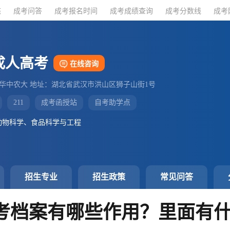
态
态
成考问答
成考问答
成考报名时间
成考报名时间
成考成绩查询
成考成绩查询
成考分数线
成考分数线
成考
成考
成人高考
在线咨询
：华中农大 地址：湖北省武汉市洪山区狮子山街1号
211
成考函授站
自考助学点
动物科学、食品科学与工程
招生专业
招生政策
常见问答
成考档案有哪些作用？里面有