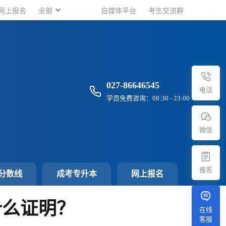
网上报名
网上报名
全部
全部
自媒体平台
自媒体平台
考生交流群
考生交流群
027-86646545
电话
学员免费咨询：08:30 - 23:00
微信
报名
分数线
成考专升本
网上报名
什么证明？
在线
客服