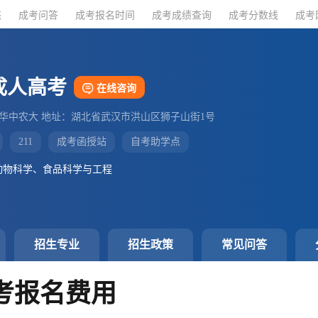
态
态
成考问答
成考问答
成考报名时间
成考报名时间
成考成绩查询
成考成绩查询
成考分数线
成考分数线
成考
成考
成人高考
在线咨询
：华中农大 地址：湖北省武汉市洪山区狮子山街1号
211
成考函授站
自考助学点
动物科学、食品科学与工程
招生专业
招生政策
常见问答
成考报名费用