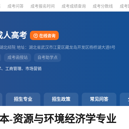
态
态
成考问答
成考问答
成考报名时间
成考报名时间
成考成绩查询
成考成绩查询
成考分数线
成考分数线
成考
成考
成人高考
在线咨询
：湖北经院 地址：湖北省武汉市江夏区藏龙岛开发区杨桥湖大道8号
成考函授站
自考助学点
学、工商管理、市场营销
招生专业
招生政策
常见问答
本-资源与环境经济学专业