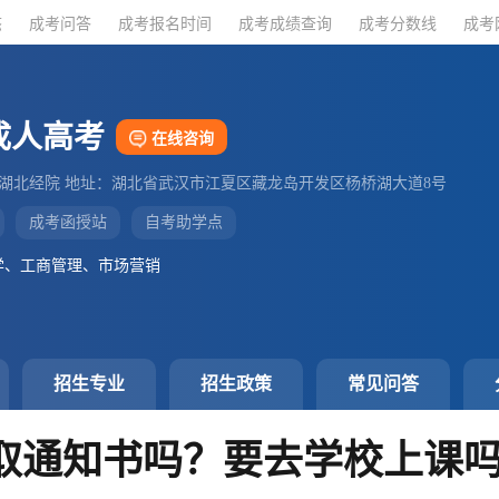
态
态
成考问答
成考问答
成考报名时间
成考报名时间
成考成绩查询
成考成绩查询
成考分数线
成考分数线
成考
成考
成人高考
在线咨询
：湖北经院 地址：湖北省武汉市江夏区藏龙岛开发区杨桥湖大道8号
成考函授站
自考助学点
学、工商管理、市场营销
招生专业
招生政策
常见问答
取通知书吗？要去学校上课