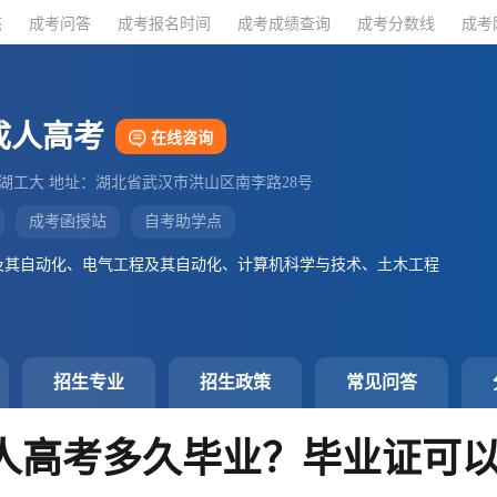
态
态
成考问答
成考问答
成考报名时间
成考报名时间
成考成绩查询
成考成绩查询
成考分数线
成考分数线
成考
成考
成人高考
在线咨询
：湖工大 地址：湖北省武汉市洪山区南李路28号
成考函授站
自考助学点
及其自动化、电气工程及其自动化、计算机科学与技术、土木工程
招生专业
招生政策
常见问答
成人高考多久毕业？毕业证可