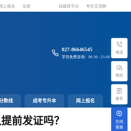
网上报名
网上报名
全部
全部
自媒体平台
自媒体平台
考生交流群
考生交流群
027-86646545
电话
学员免费咨询：08:30 - 23:00
微信
报名
分数线
成考专升本
网上报名
以提前发证吗？
在线
客服