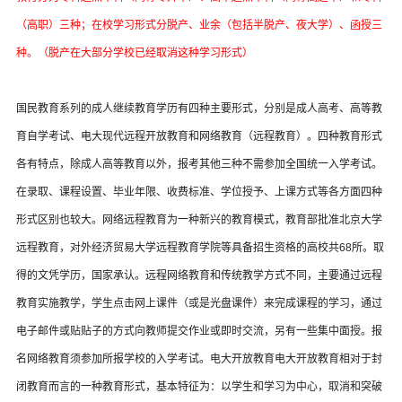
（高职）三种；在校学习形式分脱产、业余（包括半脱产、夜大学）、函授三
种。（脱产在大部分学校已经取消这种学习形式）
国民教育系列的成人继续教育学历有四种主要形式，分别是成人高考、高等教
育自学考试、电大现代远程开放教育和网络教育（远程教育）。四种教育形式
各有特点，除成人高等教育以外，报考其他三种不需参加全国统一入学考试。
在录取、课程设置、毕业年限、收费标准、学位授予、上课方式等各方面四种
形式区别也较大。网络远程教育为一种新兴的教育模式，教育部批准北京大学
远程教育，对外经济贸易大学远程教育学院等具备招生资格的高校共68所。取
得的文凭学历，国家承认。远程网络教育和传统教学方式不同，主要通过远程
教育实施教学，学生点击网上课件（或是光盘课件）来完成课程的学习，通过
电子邮件或贴贴子的方式向教师提交作业或即时交流，另有一些集中面授。报
名网络教育须参加所报学校的入学考试。电大开放教育电大开放教育相对于封
闭教育而言的一种教育形式，基本特征为：以学生和学习为中心，取消和突破